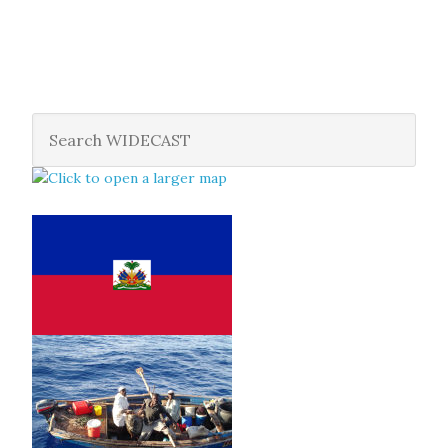
c) de ramasser des oeufs de tortue de toute espèce dans
les eaux territoriales, spécialement ceux de caret et de
Tortue.
d) de capturer des tortues de mer, des carets sur la plage;
Article 122.- Il est interdit:
2o) d’exporter la chair de caret, de tortue, et leur écailles,
sans une autorisation du Service des Pêcheries;