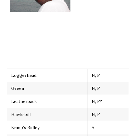
Loggerhead
N, F
Green
N, F
Leatherback
N, F?
Hawksbill
N, F
Kemp’s Ridley
A